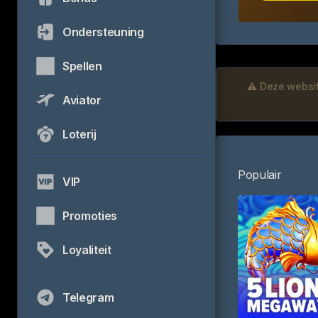
Ondersteuning
Spellen
⚠ Deze website
Aviator
Loterij
Populair
VIP
Promoties
Loyaliteit
Telegram