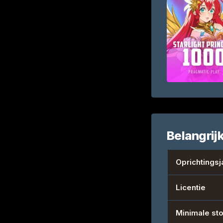
Belangrij
Oprichtingsj
Licentie
Minimale sto