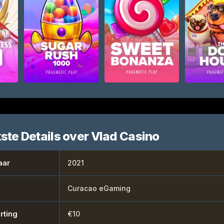
kste Details over Vlad Casino
aar
2021
Curacao eGaming
rting
€10