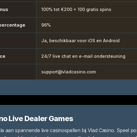
nus
100% tot €200 + 100 gratis spins
spercentage
96%
Ja, beschikbaar voor iOS en Android
ice
24/7 live chat en e-mail ondersteuning
support@vladcasino.com
no Live Dealer Games
a aan spannende live casinospellen bij Vlad Casino. Speel pop