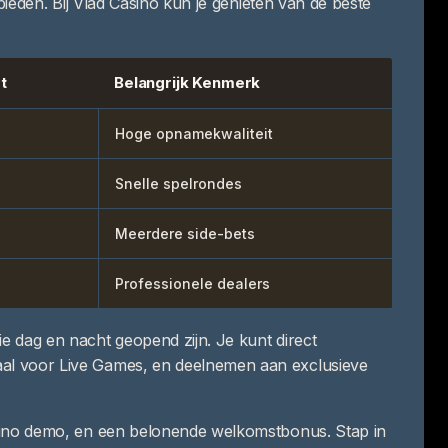
 bieden. Bij Vlad Casino kun je genieten van de beste
t
Belangrijk Kenmerk
Hoge opnamekwaliteit
Snelle spelrondes
Meerdere side-bets
Professionele dealers
e dag en nacht geopend zijn. Je kunt direct
aal voor Live Games, en deelnemen aan exclusieve
asino demo, en een belonende welkomstbonus. Stap in